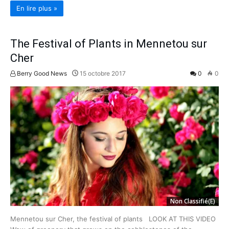
En lire plus »
The Festival of Plants in Mennetou sur
Cher
Berry Good News
15 octobre 2017
0
0
Non Classifié(e)
Mennetou sur Cher, the festival of plants LOOK AT THIS VIDEO