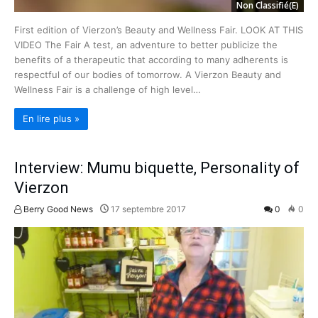
Non Classifié(e)
First edition of Vierzon’s Beauty and Wellness Fair. LOOK AT THIS
VIDEO The Fair A test, an adventure to better publicize the
benefits of a therapeutic that according to many adherents is
respectful of our bodies of tomorrow. A Vierzon Beauty and
Wellness Fair is a challenge of high level…
En lire plus »
Interview: Mumu biquette, Personality of
Vierzon
Berry Good News
17 septembre 2017
0
0