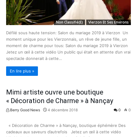
Non Classifié(e)
Vierzon Et Ses Environs
Défilé sous haute tension: Salon du mariage 2019 à Vierzon Un
moment unique pour les Vierzonnais, un rêve de jeune fille, un
moment de charme pour tous: Salon du mariage 2019 à Vierzon
Jetez un œil à cette vidéo Un public qui était en attente d’un vrai
spectacle donnerait à cette…
En lire plus »
Mimi artiste ouvre une boutique
« Décoration de Charme » à Nançay
Berry Good News
4 décembre 2018
0
0
Non Classifié(e)
« Décoration de Charme » à Nançay, boutique éphémère Des
cadeaux aux saveurs d’autrefois Jetez un œil à cette vidéo