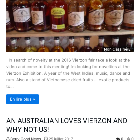
Non Classifié(e)
In search of novelty at the 2016 Vierzon fair take a look at the
video and come to this meeting! I’m looking for novelties at the
Vierzon Exhibition. A year of the West Indies, music, dance and
rum. Also a stand of Vietnamese dried fruits … exotic products
to…
En lire plus »
AN AUSTRALIAN LOVES VIERZON AND
WHY NOT US!
Berry Good News
25 juillet 2017
0
0