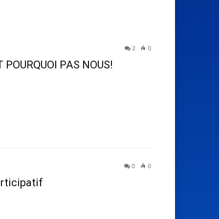
2
0
T POURQUOI PAS NOUS!
0
0
ticipatif