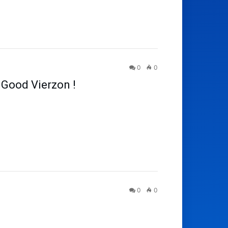
0
0
 Good Vierzon !
0
0