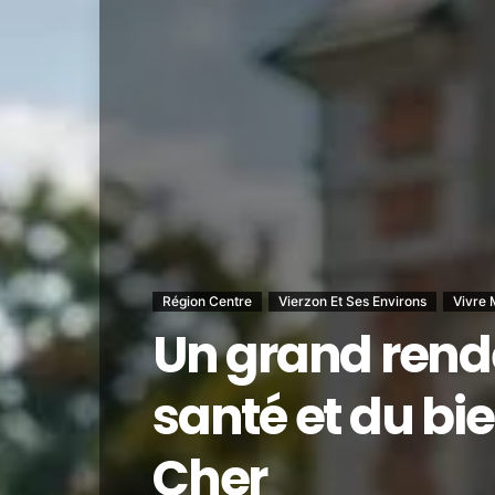
Région Centre
Vierzon Et Ses Environs
Vivre 
Un grand rend
santé et du bi
Cher