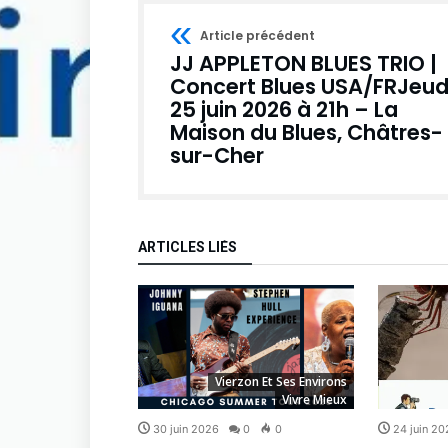
Article précédent
JJ APPLETON BLUES TRIO |
Concert Blues USA/FRJeud
25 juin 2026 à 21h – La
Maison du Blues, Châtres-
sur-Cher
ARTICLES LIÉS
zon Et Ses Environs
Vierzon Et Ses Environs
Vivre Mieux
Vivre Mieux
0
0
30 juin 2026
0
0
24 juin 20