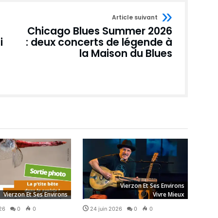
Article suivant
Chicago Blues Summer 2026
i
: deux concerts de légende à
la Maison du Blues
Vierzon Et Ses Environs
Vierzon Et Ses Environs
Vivre Mieux
26
0
0
24 juin 2026
0
0
24 j