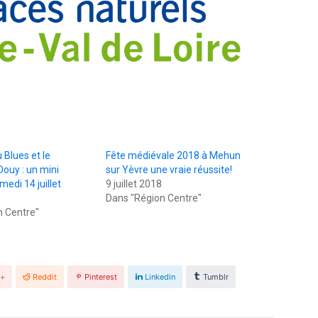
 Blues et le
Fête médiévale 2018 à Mehun
ouy : un mini
sur Yèvre une vraie réussite!
amedi 14 juillet
9 juillet 2018
Dans "Région Centre"
n Centre"
e+
Reddit
Pinterest
Linkedin
Tumblr