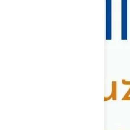
Vierzon Et Ses Environs
Vivre Mieux
Vierzon Et Ses Environs
uin 2026
0
0
24 mai 2026
0
0