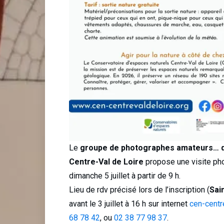
Le
groupe de photographes amateurs… de
Centre-Val de Loire
propose une visite pho
dimanche 5 juillet à partir de 9 h.
Lieu de rdv précisé lors de l’inscription (
Sai
avant le 3 juillet à 16 h sur internet
cen-centr
68 78 42
, ou
02 38 77 98 37
.