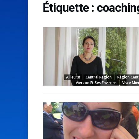
Étiquette :
coachin
Ailleurs!
Central Region
Région Cent
Vierzon Et Ses Environs
Vivre Mie