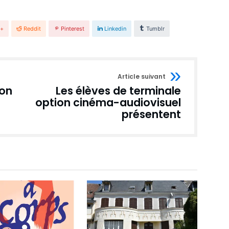
e+
Reddit
Pinterest
Linkedin
Tumblr
Article suivant
son
Les élèves de terminale
option cinéma-audiovisuel
présentent