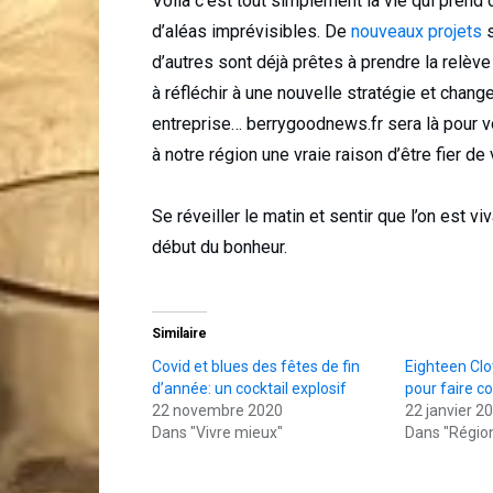
Voilà c’est tout simplement la vie qui prend
d’aléas imprévisibles. De
nouveaux projets
s
d’autres sont déjà prêtes à prendre la relè
à réfléchir à une nouvelle stratégie et change
entreprise… berrygoodnews.fr sera là pour v
à notre région une vraie raison d’être fier de
Se réveiller le matin et sentir que l’on est vi
début du bonheur.
Similaire
Covid et blues des fêtes de fin
Eighteen Clot
d’année: un cocktail explosif
pour faire co
22 novembre 2020
22 janvier 2
Dans "Vivre mieux"
Dans "Régio