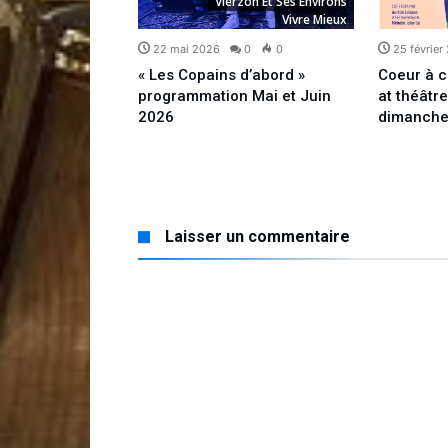
zon Et Ses Environs
Vierzon Et Ses Environs
Vivre Mieux
Vivre Mieux
5
0
0
22 mai 2026
0
0
25 février
Blues, appel
« Les Copains d’abord »
Coeur à c
programmation Mai et Juin
at théâtr
2026
dimanche
Laisser un commentaire