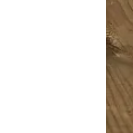
Vierzon Et Ses Environs
Vierzon Et Ses Environs
Vivre Mieux
anvier 2026
0
0
15 janvier 2026
0
0
ance en soi, l’hypnose
Méditation et Thé, quand le
elle vraiment faire
thé devient un voyage
que chose?
intérieur