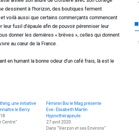
 cette année son allure de croisière avec son cortège
e dessinent à l’horizon, des boutiques ferment
ve et voilà aussi que certains commerçants commencent
r leur fusil d’épaule afin de pouvoir pérenniser leur
ous donner les dernières « brèves », celles qui donnent
 vivre au cœur de la France.
vant en humant la bonne odeur d’un café frais, là est le
hing, une initiative
Féminin Bio le Mag présente
nnaître le Berry
Eve- Elisabeth Martin
018
Hypnothérapeute.
n Centre"
27 avril 2020
Dans "Vierzon et ses Environs"