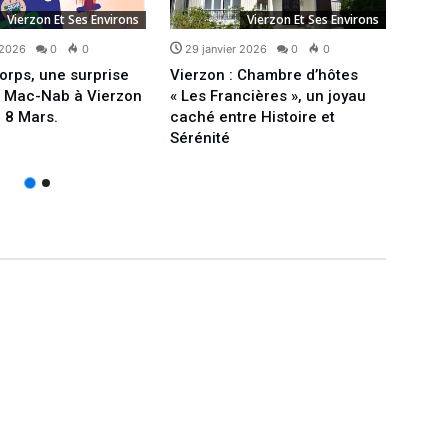
Vierzon Et Ses Environs
Vierzon Et Ses Environs
 2026
0
0
29 janvier 2026
0
0
27 j
orps, une surprise
Vierzon : Chambre d’hôtes
Confi
e Mac-Nab à Vierzon
« Les Francières », un joyau
peut-
 8 Mars.
caché entre Histoire et
quel
Sérénité