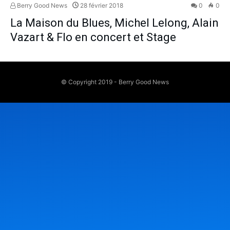
Berry Good News
28 février 2018
0
0
La Maison du Blues, Michel Lelong, Alain
Vazart & Flo en concert et Stage
© Copyright 2019 - Berry Good News