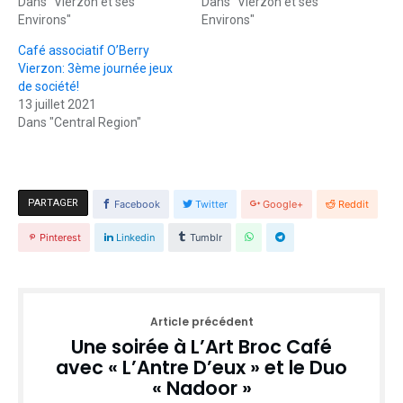
Dans "Vierzon et ses
Dans "Vierzon et ses
Environs"
Environs"
Café associatif O’Berry
Vierzon: 3ème journée jeux
de société!
13 juillet 2021
Dans "Central Region"
PARTAGER
Facebook
Twitter
Google+
Reddit
Pinterest
Linkedin
Tumblr
Article précédent
Une soirée à L’Art Broc Café
avec « L’Antre D’eux » et le Duo
« Nadoor »