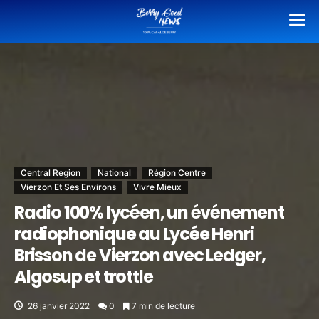
Central Region
National
Région Centre
Vierzon Et Ses Environs
Vivre Mieux
Radio 100% lycéen, un événement
radiophonique au Lycée Henri
Brisson de Vierzon avec Ledger,
Algosup et trottle
26 janvier 2022
0
7 min de lecture