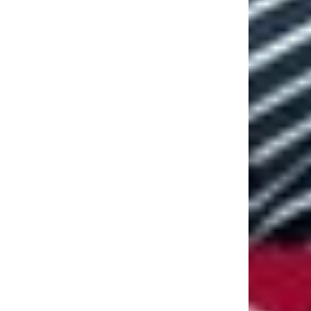
Vierzon Et Ses Environs
Vierzon Et Ses Environs
Vivre Mieux
Vivre Mieux
anvier 2026
0
0
2 décembre 2025
0
0
ation et Thé, quand le
La Maison du Blues, appel
evient un voyage
aux dons
ieur