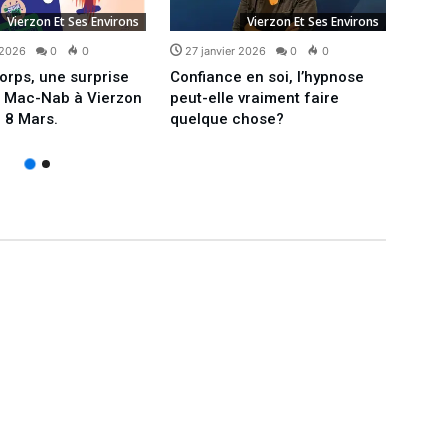
Vierzon Et Ses Environs
Vierzon Et Ses Environs
 2026
0
0
27 janvier 2026
0
0
15 j
orps, une surprise
Confiance en soi, l’hypnose
Médit
e Mac-Nab à Vierzon
peut-elle vraiment faire
thé d
 8 Mars.
quelque chose?
intér