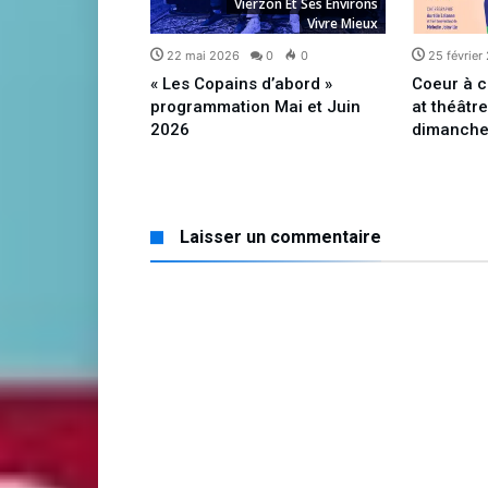
zon Et Ses Environs
Vierzon Et Ses Environs
Vivre Mieux
Vivre Mieux
5
0
0
22 mai 2026
0
0
25 février
pnotiques et
« Les Copains d’abord »
Coeur à c
ur nos enfants
programmation Mai et Juin
at théâtr
2026
dimanche
Laisser un commentaire