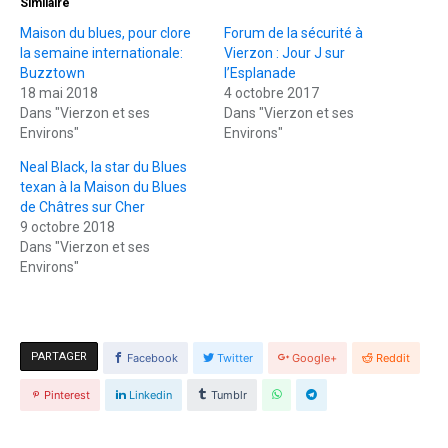
Similaire
Maison du blues, pour clore
Forum de la sécurité à
la semaine internationale:
Vierzon : Jour J sur
Buzztown
l’Esplanade
18 mai 2018
4 octobre 2017
Dans "Vierzon et ses
Dans "Vierzon et ses
Environs"
Environs"
Neal Black, la star du Blues
texan à la Maison du Blues
de Châtres sur Cher
9 octobre 2018
Dans "Vierzon et ses
Environs"
PARTAGER
Facebook
Twitter
Google+
Reddit
Pinterest
Linkedin
Tumblr