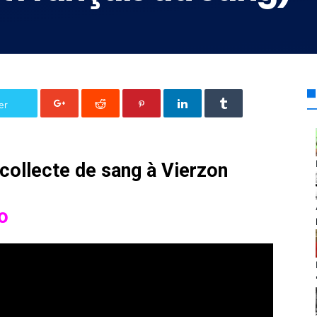
er
 collecte de sang à Vierzon
éo