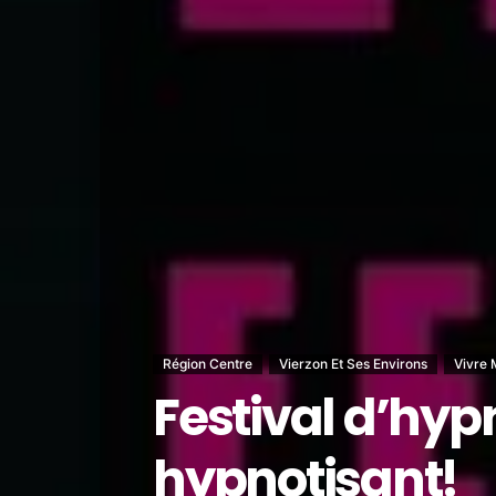
Région Centre
Vierzon Et Ses Environs
Vivre 
Festival d’hy
hypnotisant!