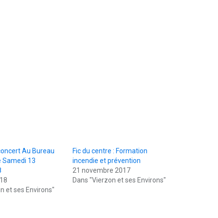
concert Au Bureau
Fic du centre : Formation
e Samedi 13
incendie et prévention
8
21 novembre 2017
018
Dans "Vierzon et ses Environs"
n et ses Environs"