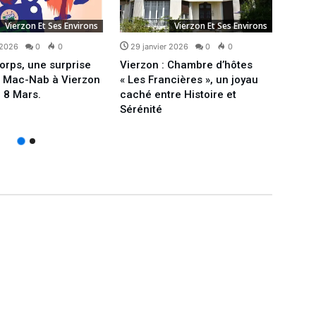
Vierzon Et Ses Environs
Vierzon Et Ses Environs
 2026
0
0
29 janvier 2026
0
0
27 j
orps, une surprise
Vierzon : Chambre d’hôtes
Confi
e Mac-Nab à Vierzon
« Les Francières », un joyau
peut-
 8 Mars.
caché entre Histoire et
quel
Sérénité