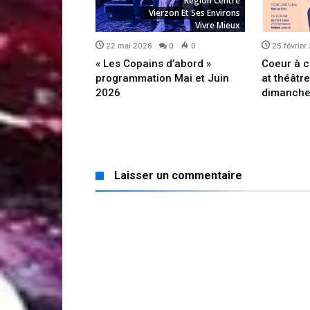
Région Centre
zon Et Ses Environs
Vierzon Et Ses Environs
Vivre Mieux
Vivre Mieux
5
0
0
22 mai 2026
0
0
25 février
Blues, appel
« Les Copains d’abord »
Coeur à c
programmation Mai et Juin
at théâtr
2026
dimanche
Laisser un commentaire