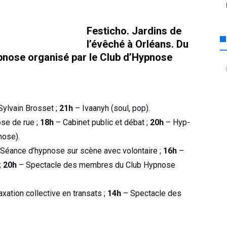
Festicho. Jardins de
l’évêché à Orléans. Du
pnose organisé par le Club d’Hyp­nose
ylvain Brosset ;
21h
– Ivaanyh (soul, pop).
se de rue ;
18h
– Cabinet public et débat ;
20h
– Hyp­
nose).
 Séance d’hypnose sur scène avec volontaire ;
16h
–
;
20h
– Spectacle des membres du Club Hypnose
a­tion collective en transats ;
14h
– Spectacle des