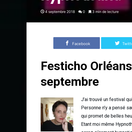
4 septembre 2018
0
3 min de lecture
Facebook
Twitt
Festicho Orléans
septembre
J’ai trouvé un festival q
Personne n’y a pensé sau
qui promet de belles heu
Etant moi même Hypnothér