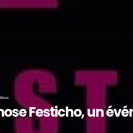
Mieux
pnose Festicho, un év