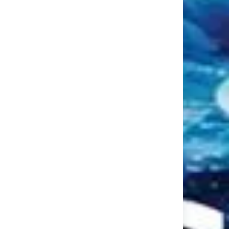
Région Centre
Vierzon Et Ses Environs
Vierzon Et Ses Environs
Vivre Mieux
anvier 2026
0
0
15 janvier 2026
0
0
ance en soi, l’hypnose
Méditation et Thé, quand le
elle vraiment faire
thé devient un voyage
que chose?
intérieur