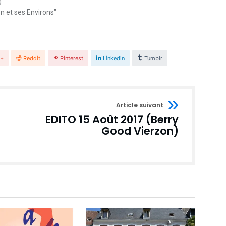
0
n et ses Environs"
e+
Reddit
Pinterest
Linkedin
Tumblr
Article suivant
EDITO 15 Août 2017 (Berry
Good Vierzon)