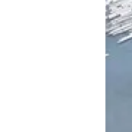
Région Centre
Vierzon Et Ses Environs
Vierzon Et Ses Environs
Vivre Mieux
anvier 2026
0
0
15 janvier 2026
0
0
ance en soi, l’hypnose
Méditation et Thé, quand le
elle vraiment faire
thé devient un voyage
que chose?
intérieur