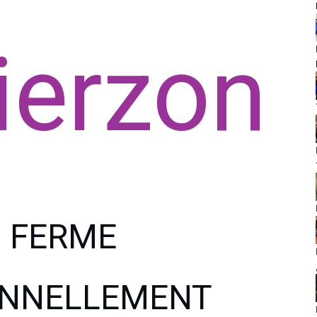
ierzon
a FERME
ONNELLEMENT