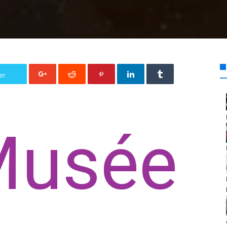
er
Musée