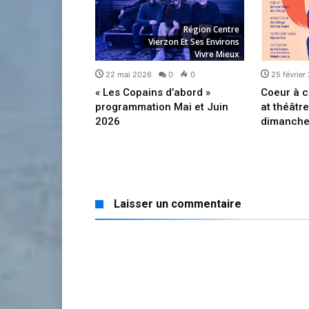
Région Centre
zon Et Ses Environs
Vierzon Et Ses Environs
Vivre Mieux
Vivre Mieux
5
0
0
22 mai 2026
0
0
25 février
Blues, appel
« Les Copains d’abord »
Coeur à c
programmation Mai et Juin
at théâtr
2026
dimanche
Laisser un commentaire