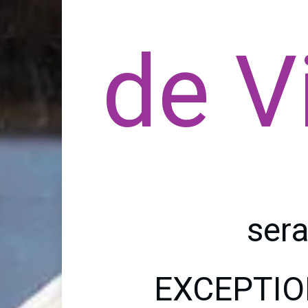
de
V
ser
EXCEPTI