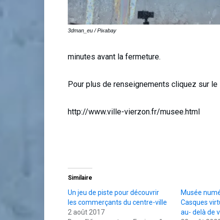
3dman_eu / Pixabay
minutes avant la fermeture.
Pour plus de renseignements cliquez sur le l
http://www.ville-vierzon.fr/musee.html
Similaire
Un jeu de piste pour découvrir
Musée numér
les commerçants du centre-ville
Casques virt
2 août 2017
au- delà de 