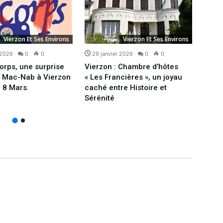
Vierzon Et Ses Environs
Vierzon Et Ses Environs
 2026
0
0
29 janvier 2026
0
0
27 j
orps, une surprise
Vierzon : Chambre d’hôtes
Confi
e Mac-Nab à Vierzon
« Les Francières », un joyau
peut-
 8 Mars.
caché entre Histoire et
quel
Sérénité