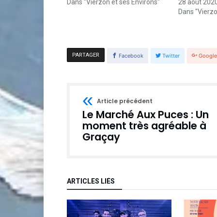
Dans "Vierzon et ses Environs"
28 août 202
Dans "Vierzo
PARTAGER
Facebook
Twitter
Googl
Article précédent
Le Marché Aux Puces : Un
moment très agréable à
Graçay
ARTICLES LIÉS