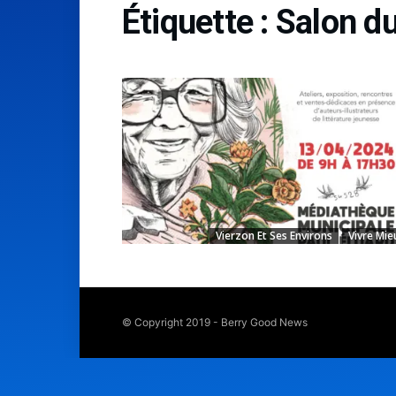
Étiquette :
Salon d
Vierzon Et Ses Environs
Vivre Mie
© Copyright 2019 - Berry Good News