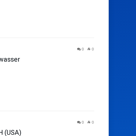
0
0
dwasser
0
0
H (USA)