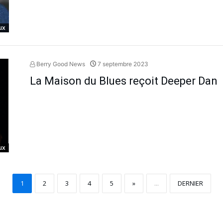
ux
Berry Good News
7 septembre 2023
La Maison du Blues reçoit Deeper Dan
ux
1
2
3
4
5
»
...
DERNIER